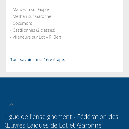
- Mauvezin sur Gupie
- Meilhan sur Garonne
- Cocumont
- Castillonnès (2 classes)
- Villeneuve sur Lot – P. Bert
Tout savoir sur la 1ère étape.
Ligue de l'enseignement - Fédération des
Œuvres Laïques de Lot-et-Garonn
e