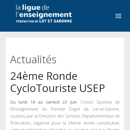
Actualités
24ème Ronde
CycloTouriste USEP
Du lundi 18 au samedi 23 Juin
, l'Union Sportive de
l'Enseignement du Premier Degré de Lot-et-Garnne,
soutenu par la Direction des Services Départementaux de
l’Education, organise pour la 24ème année consécutive,
cette manifestation éducative et sportive qu'est la Ronde