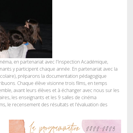
Cinéma, en partenariat avec l'Inspection Académique,
gnants y participent chaque année. En partenariat avec la
 scolaire), préparons la documentation pédagogique
ibuons. Chaque élève visionne trois films, en temps
emble, avant leurs élèves et à échanger avec nous sur les
aires, les enseignants et les 9 salles de cinéma
ms, le recensement des résultats et l'évaluation des