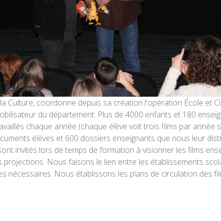
 la Culture, coordonne depuis sa création l'opération École et 
us mobilisateur du département. Plus de 4000 enfants et 180 ensei
ravaillés chaque année (chaque élève voit trois films par année
cuments élèves et 600 dossiers enseignants que nous leur distr
ont invités lors de temps de formation à visionner les films ens
 projections. Nous faisons le lien entre les établissements scol
s nécessaires. Nous établissons les plans de circulation des fil