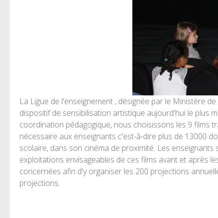
La Ligue de l'enseignement , désignée par le Ministère de
dispositif de sensibilisation artistique aujourd'hui le pl
coordination pédagogique, nous choisissons les 9 films t
nécessaire aux enseignants c'est-à-dire plus de 13000 do
scolaire, dans son cinéma de proximité. Les enseignants s
exploitations envisageables de ces films avant et après les
concernées afin d'y organiser les 200 projections annuelle
projections.