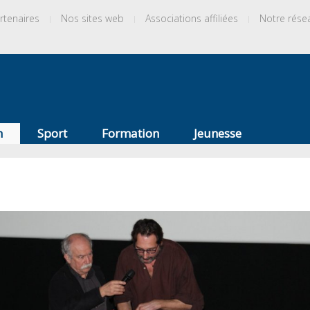
rtenaires
Nos sites web
Associations affiliées
Notre rése
n
Sport
Formation
Jeunesse