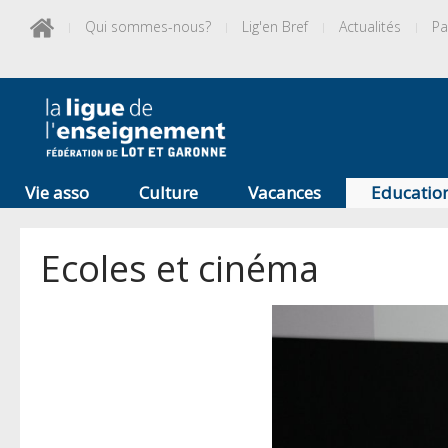
Qui sommes-nous?
Lig'en Bref
Actualités
Pa
Vie asso
Culture
Vacances
Educatio
Ecoles et cinéma