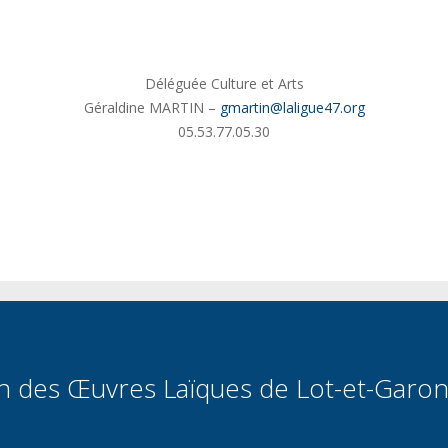
Déléguée Culture et Arts
Géraldine MARTIN –
gmartin@laligue47.org
05.53.77.05.30
on des Œuvres Laïques de Lot-et-Garo