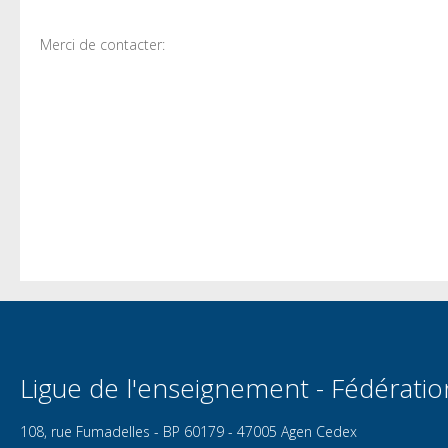
Merci de contacter:
Ligue de l'enseignement - Fédérati
108, rue Fumadelles - BP 60179 - 47005 Agen Cedex