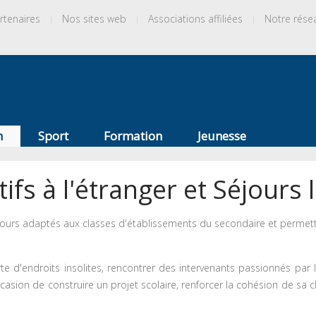
rtenaires
Nos sites web
Associations affiliées
Notre rése
n
Sport
Formation
Jeunesse
fs à l'étranger et Séjours 
ours adaptés aux classes d'établissements du secondaire et permette
uverte d'endroits insolites, rencontrer des intervenants passionnés pa
 l'occasion de construire un projet scolaire, renforcer la cohésion de sa