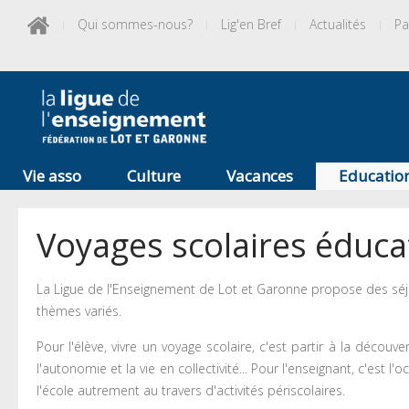
Qui sommes-nous?
Lig'en Bref
Actualités
Pa
Vie asso
Culture
Vacances
Educatio
Voyages scolaires éducati
La Ligue de l'Enseignement de Lot et Garonne propose des séj
thèmes variés.
Pour l'élève, vivre un voyage scolaire, c'est partir à la déco
l'autonomie et la vie en collectivité... Pour l'enseignant, c'est
l'école autrement au travers d'activités périscolaires.