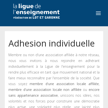
Adhesion individuelle
Membre ou non d'une association affiliée à notre réseau,
nous vous invitons à nous rejoindre en adhérant
individuellement à la Ligue de l'enseignement pour la
rendre plus efficace en tant que mouvement national et la
faire mieux reconnaître par l'ensemble de la société. Que
vous soyez
membre d'une association locale affiliée
,
membre d'une association locale non affiliée
ou
encore
sans appartenance associative
, unissons nos idées, nos
volontés et nos forces pour construire une démocratie
plus active, une solidarité plus réelle, une laïcité plus