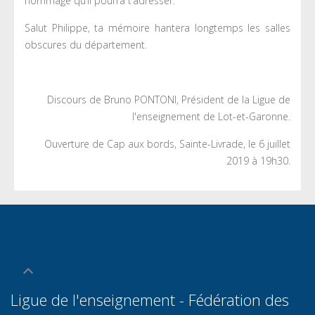
hommage qu’il pourra t’adresser.
Salut Philippe, ta mémoire hantera longtemps les salles
obscures du département.
Discours de Bruno PONTONI, Président de la Ligue de
l'enseignement de Lot-et-Garonne.
Ouverture de Cap aux bords, Sainte-Livrade, le 6 juillet
2019 à 19h30.
Ligue de l'enseignement - Fédération des