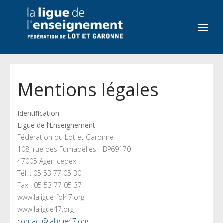
Mentions légales
Identification :
Ligue de l’Enseignement
Fédération du Lot et Garonne
108, rue des Fumadelles - BP69170
47005 Agen cedex
Tél. : 05 53 77 05 30
Fax : 05 53 77 05 37
www.laligue-fol47.org
www.laligue47.org
contact@laligue47.org