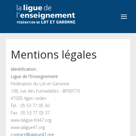
Mentions légales
Identification :
Ligue de l’Enseignement
Fédération du Lot et Garonne
108, rue des Fumadelles - BP69170
47005 Agen cedex
Tél. : 05 53 77 05 30
Fax : 05 53 77 05 37
www.laligue-fol47.org
www.laligue47.org
contact@laligue47.org