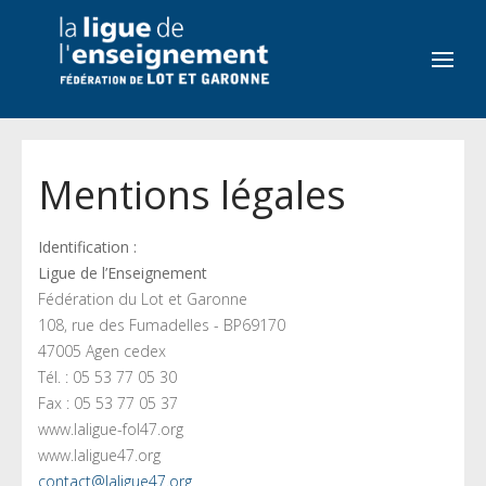
Mentions légales
Identification :
Ligue de l’Enseignement
Fédération du Lot et Garonne
108, rue des Fumadelles - BP69170
47005 Agen cedex
Tél. : 05 53 77 05 30
Fax : 05 53 77 05 37
www.laligue-fol47.org
www.laligue47.org
contact@laligue47.org