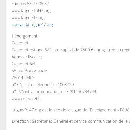
Fax : 05 53 77 05 37
www.laligue-fol47.org
www.laligue47.org
contact@laligue47.org
Hébergement :
Celeonet
Celeonet est une SARL au capital de 7500 € enregistrée au reg
Adresse fiscale :
Celeonet SARL
55 rue Boissonade
75014 PARIS
n° CNIL site celeonet.fr : 1003729
n° TVA intracommunautaire : FR91450734744
www.celeonet.fr
laligue-fol47.org est le site de la Ligue de l’Enseignement - F
Direction :
Secrétariat Général et service communication de la 