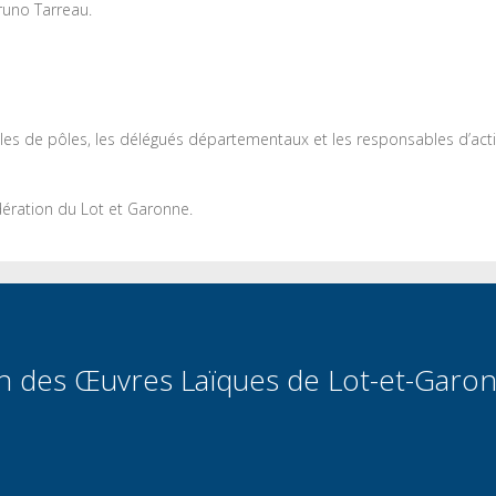
runo Tarreau.
les de pôles, les délégués départementaux et les responsables d’activ
dération du Lot et Garonne.
on des Œuvres Laïques de Lot-et-Garo