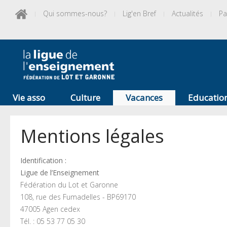
Qui sommes-nous?
Lig'en Bref
Actualités
Pa
Vie asso
Culture
Vacances
Educatio
Mentions légales
Identification :
Ligue de l’Enseignement
Fédération du Lot et Garonne
108, rue des Fumadelles - BP69170
47005 Agen cedex
Tél. : 05 53 77 05 30