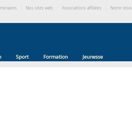
rtenaires
Nos sites web
Associations affiliées
Notre rése
n
Sport
Formation
Jeunesse