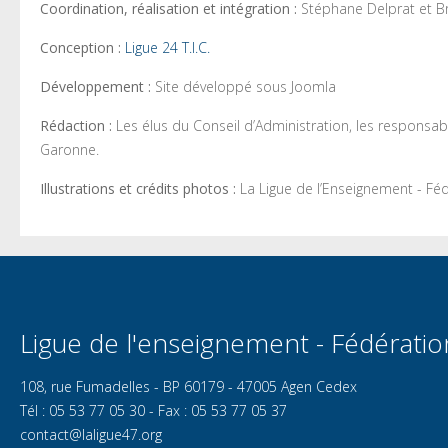
Coordination, réalisation et intégration :
Stéphane Delprat et B
Conception :
Ligue 24 T.I.C.
Développement :
Site développé sous Joomla
Rédaction :
Les élus du Conseil d’Administration, les responsab
Garonne.
Illustrations et crédits photos :
La Ligue de l’Enseignement - Fé
Ligue de l'enseignement - Fédérati
108, rue Fumadelles - BP 60179 - 47005 Agen Cedex
Tél : 05 53 77 05 30 - Fax : 05 53 77 05 37
contact@laligue47.org